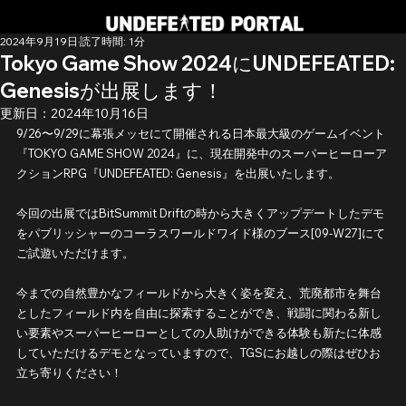
2024年9月19日
読了時間: 1分
Tokyo Game Show 2024にUNDEFEATED:
Genesisが出展します！
更新日：
2024年10月16日
9/26〜9/29に幕張メッセにて開催される日本最大級のゲームイベント
『TOKYO GAME SHOW 2024』に、現在開発中のスーパーヒーローア
クションRPG『UNDEFEATED: Genesis』を出展いたします。
今回の出展ではBitSummit Driftの時から大きくアップデートしたデモ
をパブリッシャーのコーラスワールドワイド様のブース[09-W27]にて
ご試遊いただけます。
今までの自然豊かなフィールドから大きく姿を変え、荒廃都市を舞台
としたフィールド内を自由に探索することができ、戦闘に関わる新し
い要素やスーパーヒーローとしての人助けができる体験も新たに体感
していただけるデモとなっていますので、TGSにお越しの際はぜひお
立ち寄りください！